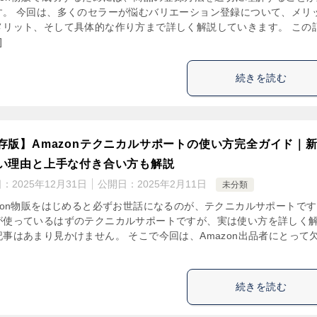
す。 今回は、多くのセラーが悩むバリエーション登録について、メリ
メリット、そして具体的な作り方まで詳しく解説していきます。 この
]
続きを読む
存版】Amazonテクニカルサポートの使い方完全ガイド｜
い理由と上手な付き合い方も解説
日：
2025年12月31日
公開日：
2025年2月11日
未分類
azon物販をはじめると必ずお世話になるのが、テクニカルサポートで
が使っているはずのテクニカルサポートですが、実は使い方を詳しく
記事はあまり見かけません。 そこで今回は、Amazon出品者にとって
続きを読む