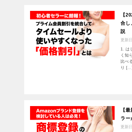
【2
合し
説
更新
1.
く知
比べ
り […
【最
ラー
更新