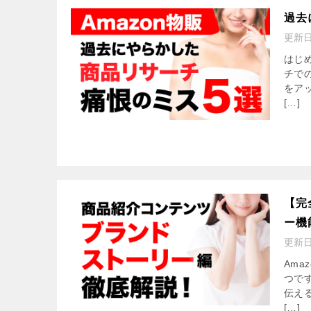
過去
更新
はじ
チでの
をア
[…]
【完
ー機
更新
Am
つで
伝え
[…]