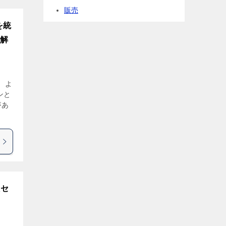
販売
を統
を解
、よ
ンと
があ
販セ