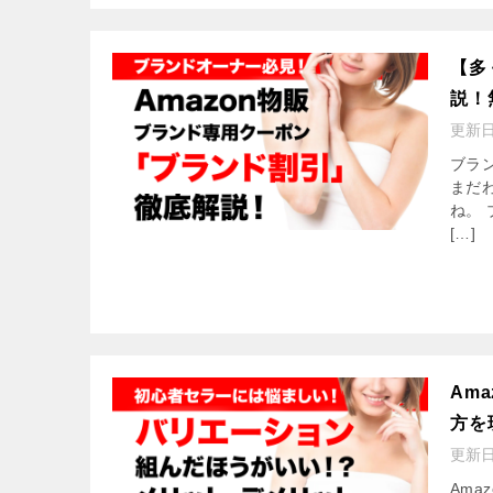
【多
説！
更新
ブラ
まだ
ね。
[…]
Am
方を
更新
Am