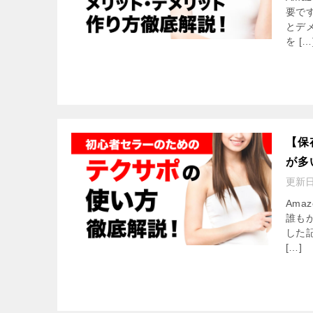
要で
とデ
を […
【保
が多
更新
Am
誰も
した
[…]