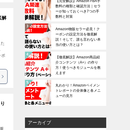
【完全解説】Amazon FBA手
数料の種類と確認方法｜セラ
ーが知っておくべき7つの手
数料と対策
底解
Amazon物販セラー必見！ク
ーポンの設定方法を徹底解
説！そして、誰も言わない本
った
当の使い方とは？
ん
ーポ
【徹底解説】Amazon商品紹
介コンテンツ（A+）の作り
方！使うべきモジュールを教
えます
丸わかり！Amazonペイメン
トレポートの全体像と各メニ
ューの見方
作り
アーカイブ
が重