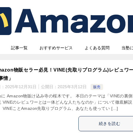
記事一覧
おすすめサービス
よくある質問
当塾
mazon物販セラー必見！VINE(先取りプログラム)レビュワ
事情」
日：
2025年12月31日
公開日：
2025年3月12日
販売
に Amazon物販け込み寺の桜木です。 本日のテーマは「VINEの裏
見 VINEのレビュワーとは一体どんな人たちなのか」について徹底解説
 VINEことAmazon先取りプログラム、あなたも使ってい […]
続きを読む