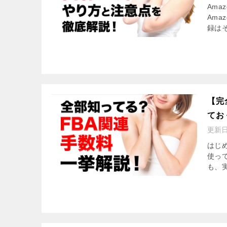
Ama
Am
録は
【完
てお
更新
はじめ
使っ
も、