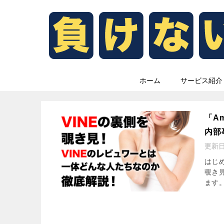
ホーム
サービス紹介
「A
内部
更新
はじめ
覗き
ます。