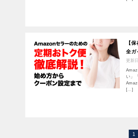
【保
全ガ
更新
Am
い」
Am
[…]
1