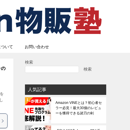
について
お問い合わせ
検索
ーの
検索
人気記事
側を
し
Amazon VINEとは？初心者セ
ラー必見！最大30個のレビュ
ーを獲得できる諸刃の剣