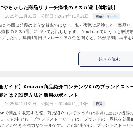
にやらかした商品リサーチ痛恨のミス５選【体験談】
日：
2025年12月31日
公開日：
2024年11月21日
商品リサーチ
めに 今回は普段のような解説ではなく、私が実際に経験した「商品リ
痛恨のミス5選」についてお話しします。 YouTubeでいくつも解説
ップしたり、年商1億円でマレーシア在住と聞くと、私が順調に結果を
続きを読む
全ガイド】Amazon商品紹介コンテンツA+のブランドスト
能とは？設定方法と活用のポイント
日：
2025年12月31日
公開日：
2024年11月18日
販売
azonで商品を販売する際、商品紹介コンテンツA+は非常に重要な機能
す。 その中でも「ブランドストーリー」は、ブランドの世界観を効果
ることができる強力なツールです。 この記事では、ブランドストーリ