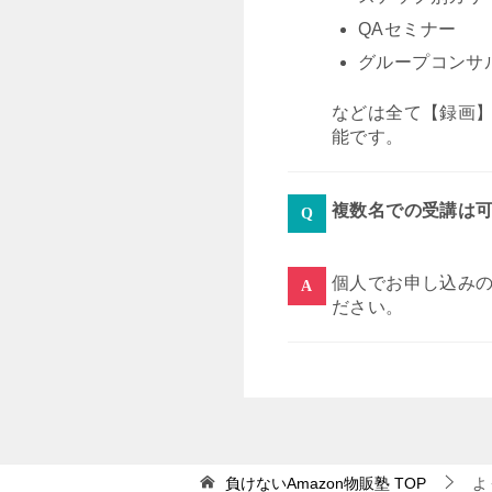
QAセミナー
グループコンサ
などは全て【録画
能です。
複数名での受講は
個人でお申し込み
ださい。
負けないAmazon物販塾
TOP
よ