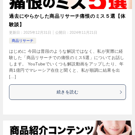
過去にやらかした商品リサーチ痛恨のミス５選【体
験談】
更新日：
2025年12月31日
公開日：
2024年11月21日
商品リサーチ
はじめに 今回は普段のような解説ではなく、私が実際に経
験した「商品リサーチでの痛恨のミス5選」についてお話し
します。 YouTubeでいくつも解説動画をアップしたり、年
商1億円でマレーシア在住と聞くと、私が順調に結果を出
[…]
続きを読む